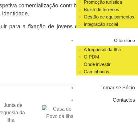
Promoção turística
spetiva comercialização contribuindo assim,
Bolsa de terrenos
 identidade.
Gestão de equipamentos
Integração social
uir para a fixação de jovens e famílias na
O território
A freguesia da Ilha
O PDM
Onde investir
Caminhadas
Tornar-se Sócio
Contactos