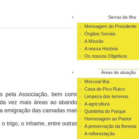
Serras da Ilha
Mensagem do Presidente
Órgãos Sociais
A Missão
A nossa História
Os nossos Objetivos
Áreas de atuação
Mercear'ilha
Casa do Pico Ruico
idos pela Associação, bem como promove a
Limpeza dos terrenos
cada vez mais áreas ao abandono das lides
A agricultura
ada emigração das camadas mais jovens.
Quintinha do Parque
Homenagem ao Pastor
o trigo, o inhame, entre outras, bem como,
A preservação da floresta
A reflorestação