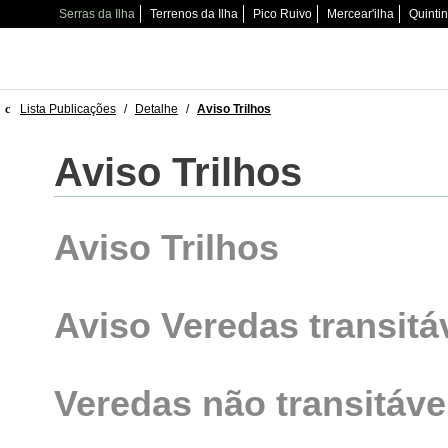
Serras da Ilha
Terrenos da Ilha
Pico Ruivo
Mercear'ilha
Quinti
Lista Publicações
/
Detalhe
/
Aviso Trilhos
Aviso Trilhos
Aviso Trilhos
Aviso Veredas transitáv
Veredas não transitáve