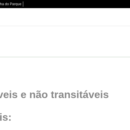
nha do Parque
eis e não transitáveis
is: