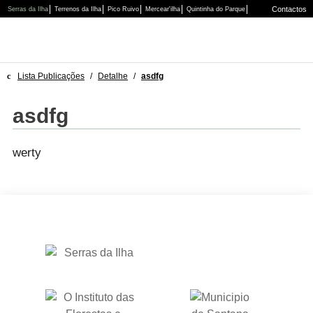
Contactos
Serras da Ilha
Terrenos da Ilha
Pico Ruivo
Mercear'ilha
Quintinha do Parque
Lista Publicações
/
Detalhe
/
asdfg
asdfg
werty